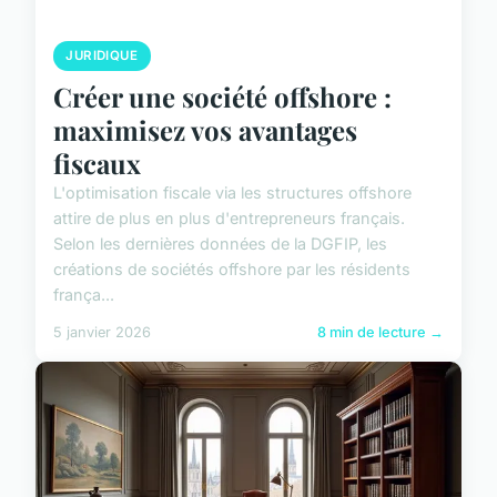
JURIDIQUE
Créer une société offshore :
maximisez vos avantages
fiscaux
L'optimisation fiscale via les structures offshore
attire de plus en plus d'entrepreneurs français.
Selon les dernières données de la DGFIP, les
créations de sociétés offshore par les résidents
frança...
5 janvier 2026
8 min de lecture →