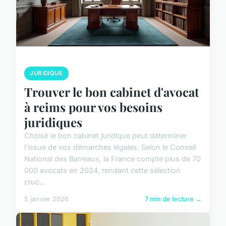
JURIDIQUE
Trouver le bon cabinet d'avocat
à reims pour vos besoins
juridiques
Choisir le bon cabinet juridique peut déterminer
l'issue de vos démarches légales. Selon le Conseil
National des Barreaux, la France compte plus de 70
000 avocats en 2024, rendant cette sélection
cruc...
5 janvier 2026
7 min de lecture →