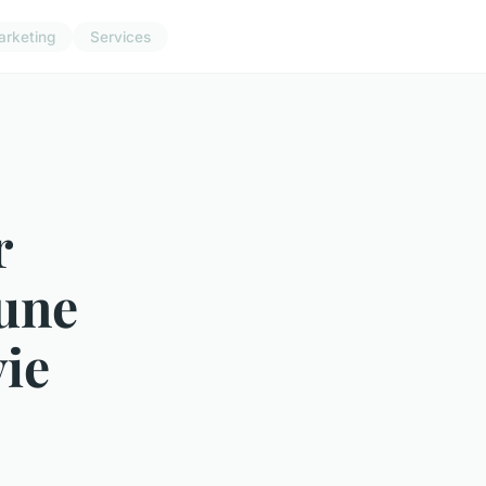
arketing
Services
r
eune
vie