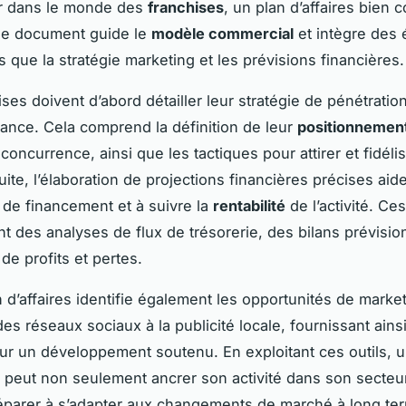
ir dans le monde des
franchises
, un plan d’affaires bien 
Ce document guide le
modèle commercial
et intègre des
s que la stratégie marketing et les prévisions financières.
ises doivent d’abord détailler leur stratégie de pénétrati
sance. Cela comprend la définition de leur
positionnemen
 concurrence, ainsi que les tactiques pour attirer et fidélis
uite, l’élaboration de projections financières précises aide
 de financement et à suivre la
rentabilité
de l’activité. Ce
 des analyses de flux de trésorerie, des bilans prévisio
de profits et pertes.
 d’affaires identifie également les opportunités de marke
n des réseaux sociaux à la publicité locale, fournissant ains
ur un développement soutenu. En exploitant ces outils, 
peut non seulement ancrer son activité dans son secteu
éparer à s’adapter aux changements de marché à long ter