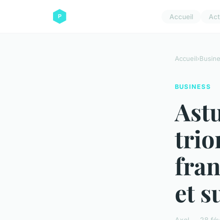
Accueil
Act
Accueil
›
Busin
BUSINESS
Astu
trio
fran
et s
Axel — 28 fév