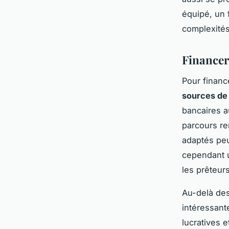
équipé, un 
complexité
Financer
Pour financ
sources de
bancaires a
parcours re
adaptés peu
cependant u
les prêteurs
Au-delà de
intéressant
lucratives e