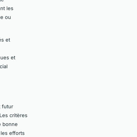
nt les
ce ou
és et
ques et
ial
 futur
Les critères
ne bonne
les efforts