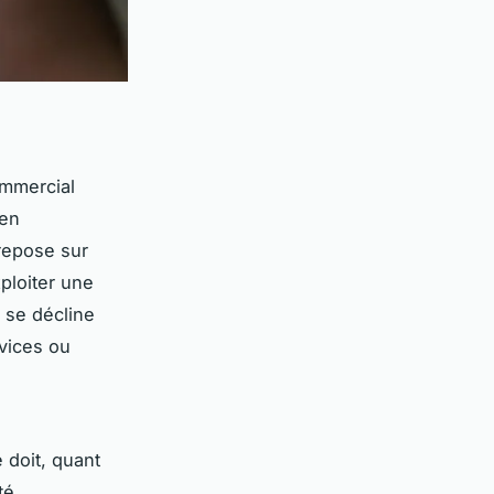
mmercial
 en
repose sur
xploiter une
 se décline
rvices ou
é doit, quant
té