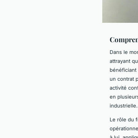
Comprend
Dans le mo
attrayant q
bénéficiant
un contrat p
activité co
en plusieurs
industrielle.
Le rôle du f
opérationnel
à lui, appli