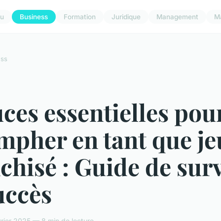
u
Business
Formation
Juridique
Management
M
ess
ces essentielles pou
mpher en tant que j
chisé : Guide de sur
uccès
rier 2025 — 8 min de lecture