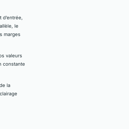
t d’entrée,
llèle, le
es marges
s valeurs
on constante
de la
clairage