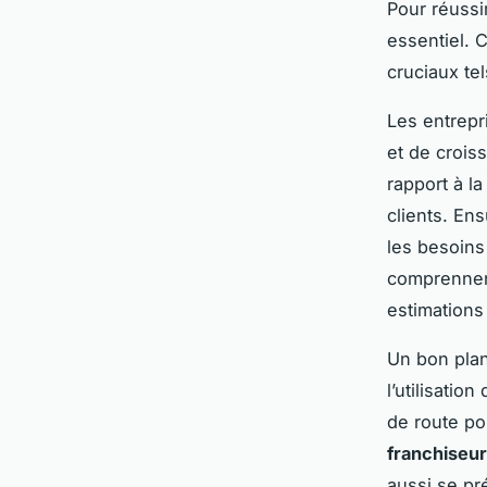
Pour réuss
essentiel. 
cruciaux tel
Les entrepr
et de crois
rapport à la
clients. Ens
les besoins
comprennent
estimations 
Un bon plan
l’utilisatio
de route po
franchiseur
aussi se pr