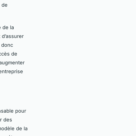
l de
 de la
 d’assurer
 donc
uccès de
 augmenter
entreprise
nsable pour
er des
modèle de la