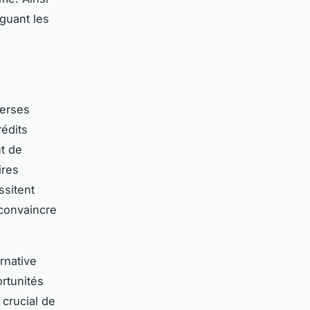
guant les
verses
édits
t de
ires
ssitent
 convaincre
rnative
rtunités
 crucial de