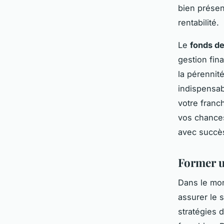
bien présen
rentabilité.
Le
fonds d
gestion fin
la pérennit
indispensabl
votre franc
vos chances
avec succè
Former u
Dans le mo
assurer le s
stratégies 