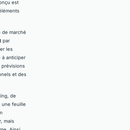
conçu est
 éléments
on de marché
t
par
er les
 à anticiper
s prévisions
nnels et des
ting, de
i une feuille
un
r, mais
me. Ainsi