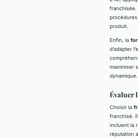
franchisée
procédures 
produit.
Enfin, la
fo
d’adapter l
compréhensi
maximiser 
dynamique.
Évaluer 
Choisir la
f
franchisé. I
incluent la
réputation a