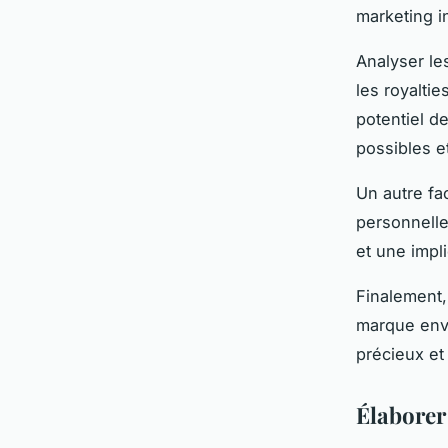
marketing in
Analyser l
les royaltie
potentiel d
possibles e
Un autre fa
personnelle
et une impl
Finalement,
marque envi
précieux et
Élaborer 